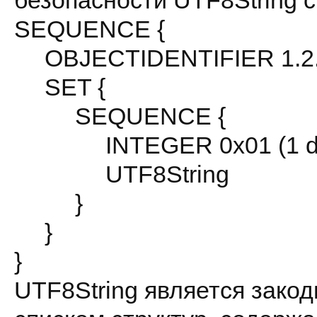
безопасности UTF8String с
SEQUENCE {
OBJECTIDENTIFIER 1.2.64
SET {
SEQUENCE {
INTEGER 0x01 (1 de
UTF8String
}
}
}
UTF8String является зако