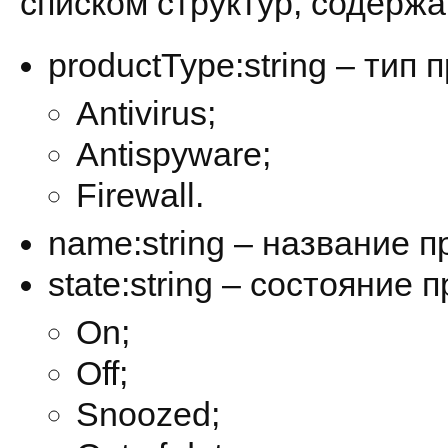
списком структур, содержа
productType:string – тип 
Antivirus;
Antispyware;
Firewall.
name:string – название п
state:string – состояние 
On;
Off;
Snoozed;