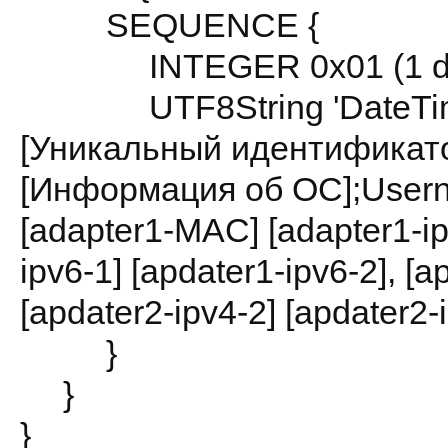
SEQUENCE {
INTEGER 0x01 (1 de
UTF8String 'DateTime:[
[Уникальный идентификато
[Информация об ОС];Usern
[adapter1-MAC] [adapter1-ipv
ipv6-1] [apdater1-ipv6-2], [
[apdater2-ipv4-2] [apdater2-i
}
}
}